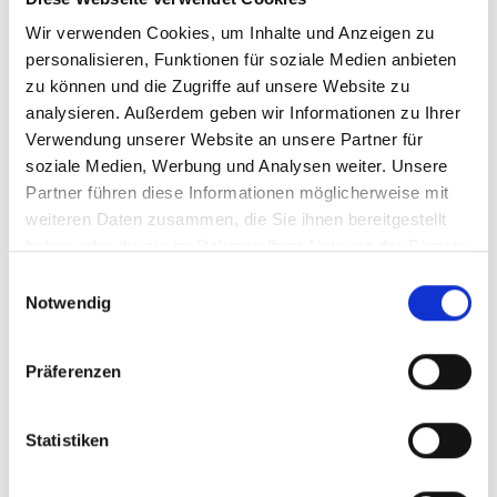
Wir verwenden Cookies, um Inhalte und Anzeigen zu
personalisieren, Funktionen für soziale Medien anbieten
zu können und die Zugriffe auf unsere Website zu
analysieren. Außerdem geben wir Informationen zu Ihrer
Verwendung unserer Website an unsere Partner für
soziale Medien, Werbung und Analysen weiter. Unsere
2021
Partner führen diese Informationen möglicherweise mit
Raphael Midoir,
weiteren Daten zusammen, die Sie ihnen bereitgestellt
Sancerre, AC Loire
haben oder die sie im Rahmen Ihrer Nutzung der Dienste
trocken
gesammelt haben.
Einwilligungsauswahl
Notwendig
Durchschnittliche Bewertung von 3.9
28,55 €
Präferenzen
inkl. MwSt.
zzgl. Versandkosten
Inhalt:
0,75 Liter
(38,07 € / 1 Liter)
Statistiken