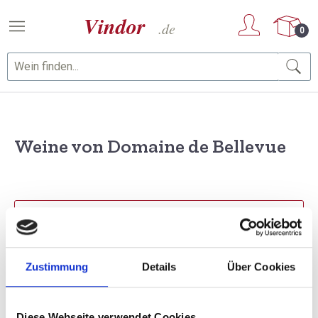
Zum Hauptinhalt springen
0
Weine von Domaine de Bellevue
PRODUKTE FILTERN
Zustimmung
Details
Über Cookies
1 Artikel gefunden
Sortierung
Diese Webseite verwendet Cookies