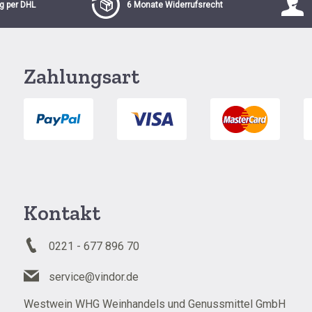
g per DHL
6 Monate Widerrufsrecht
Zahlungsart
Kontakt
0221 - 677 896 70
service@vindor.de
Westwein WHG Weinhandels und Genussmittel GmbH