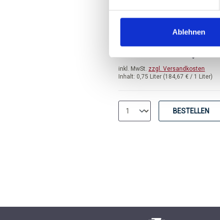
Grand Cru Calssé
trocken, Bordeaux
Ablehnen
Durchschnittliche Bewertung 
138,50 
inkl. MwSt.
zzgl. Versandkosten
Inhalt:
0,75 Liter
(184,67 € / 1 Liter)
BESTELLEN