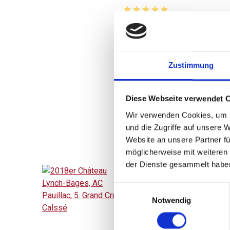
Durchschnittliche Bewertung 
165,00 
inkl. MwSt.
zzgl. Versandkosten
Zustimmung
Inhalt:
0,75 Liter
(220,00 € / 1 Liter)
Diese Webseite verwendet 
BESTELLEN
Wir verwenden Cookies, um I
und die Zugriffe auf unsere 
Website an unsere Partner fü
möglicherweise mit weiteren
der Dienste gesammelt habe
Einwilligungsauswahl
2018
Notwendig
2018er Château Lynch
Bages, AC Pauillac, 5.