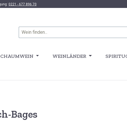
ügung:
0221 - 677 896 70
SCHAUMWEIN
WEINLÄNDER
SPIRITU
ch-Bages