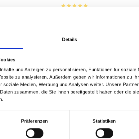
von 5 von 5 Sternen
Durchschnittliche Bewertung von 5 
€
129,00 €
inkl. MwSt.
zzgl. Versandkosten
Details
Inhalt:
0,75 Liter
(172,00 € / 1 Liter)
Cookies
BESTELLEN
nhalte und Anzeigen zu personalisieren, Funktionen für soziale
Website zu analysieren. Außerdem geben wir Informationen zu I
r soziale Medien, Werbung und Analysen weiter. Unsere Partner
 Daten zusammen, die Sie ihnen bereitgestellt haben oder die s
n.
Präferenzen
Statistiken
-