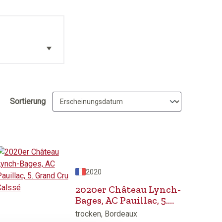
Sortierung
2020
2020er Château Lynch-
Bages, AC Pauillac, 5.
Grand Cru Calssé
trocken, Bordeaux