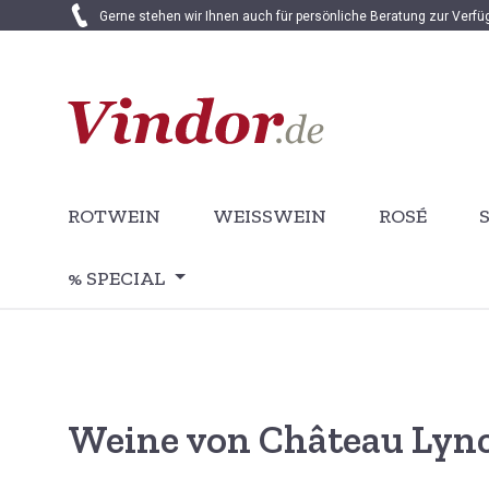
Gerne stehen wir Ihnen auch für persönliche Beratung zur Verf
 Hauptinhalt springen
Zur Suche springen
Zur Hauptnavigation springen
ROTWEIN
WEISSWEIN
ROSÉ
% SPECIAL
Weine von Château Lyn