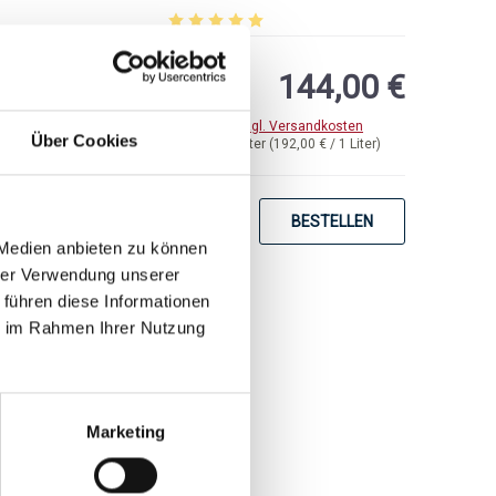
von 5 Sternen
Durchschnittliche Bewertung von 5 von 5 
144,00 €
inkl. MwSt.
zzgl. Versandkosten
Über Cookies
Inhalt:
0,75 Liter
(192,00 € / 1 Liter)
BESTELLEN
 Medien anbieten zu können
hrer Verwendung unserer
 führen diese Informationen
ie im Rahmen Ihrer Nutzung
Marketing