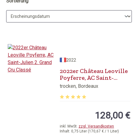
Sortierung
2022
2022er Château Leoville
Poyferre, AC Saint-
Julien 2. Grand Cru
trocken, Bordeaux
Classé
Durchschnittliche Bewertung von 5 v
128,00 €
inkl. MwSt.
zzgl. Versandkosten
Inhalt:
0,75 Liter
(170,67 € / 1 Liter)