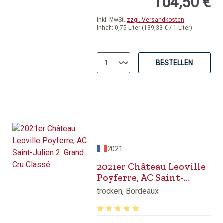
104,50 €
inkl. MwSt.
zzgl. Versandkosten
Inhalt:
0,75 Liter
(139,33 € / 1 Liter)
BESTELLEN
2021
2021er Château Leoville
Poyferre, AC Saint-
Julien 2. Grand Cru
trocken, Bordeaux
Classé
Durchschnittliche Bewertung von 5 v