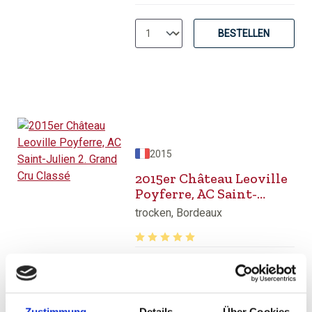
BESTELLEN
2015
2015er Château Leoville
Poyferre, AC Saint-
Julien 2. Grand Cru
trocken, Bordeaux
Classé
Durchschnittliche Bewertung von 5 v
115,00 €
inkl. MwSt.
zzgl. Versandkosten
Zustimmung
Details
Über Cookies