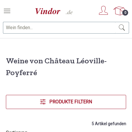
Zum Hauptinhalt springen
0
Weine von Château Léoville-
Poyferré
PRODUKTE FILTERN
5 Artikel gefunden