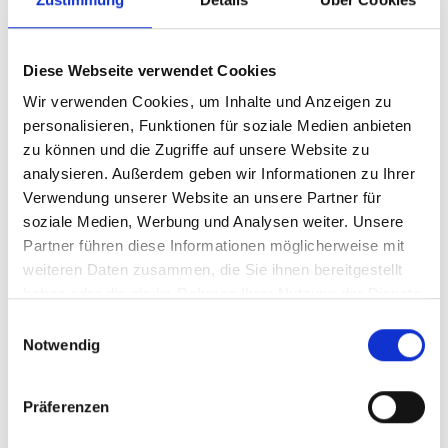
Inhalt:
0,75 Liter
(153,33 € / 1 Liter)
Diese Webseite verwendet Cookies
BESTELLEN
Wir verwenden Cookies, um Inhalte und Anzeigen zu
personalisieren, Funktionen für soziale Medien anbieten
zu können und die Zugriffe auf unsere Website zu
analysieren. Außerdem geben wir Informationen zu Ihrer
Verwendung unserer Website an unsere Partner für
soziale Medien, Werbung und Analysen weiter. Unsere
Partner führen diese Informationen möglicherweise mit
2016
weiteren Daten zusammen, die Sie ihnen bereitgestellt
2016er Château Leoville
haben oder die sie im Rahmen Ihrer Nutzung der Dienste
Poyferre, AC Saint-
gesammelt haben.
Julien 2. Grand Cru
Einwilligungsauswahl
trocken, Bordeaux
Notwendig
Classé
Durchschnittliche Bewertung von 5 v
Präferenzen
128,00 €