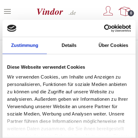
Zum Hauptinhalt springen
0
Zustimmung
Details
Über Cookies
Weine von Château La Tour Haut-
Diese Webseite verwendet Cookies
Brion
Wir verwenden Cookies, um Inhalte und Anzeigen zu
personalisieren, Funktionen für soziale Medien anbieten
zu können und die Zugriffe auf unsere Website zu
analysieren. Außerdem geben wir Informationen zu Ihrer
PRODUKTE FILTERN
Verwendung unserer Website an unsere Partner für
soziale Medien, Werbung und Analysen weiter. Unsere
Partner führen diese Informationen möglicherweise mit
weiteren Daten zusammen, die Sie ihnen bereitgestellt
Keine Produkte gefunden.
haben oder die sie im Rahmen Ihrer Nutzung der Dienste