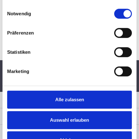
gesammelt haben.
Einwilligungsauswahl
Notwendig
Präferenzen
Statistiken
Marketing
Schnelle Lieferung per
6 Monate
Persönliche
DHL
Widerrufsrecht
Fachberatung
Sicher Einkaufen
Alle zulassen
Zahlungsart
Auswahl erlauben
Service & Rechtliches