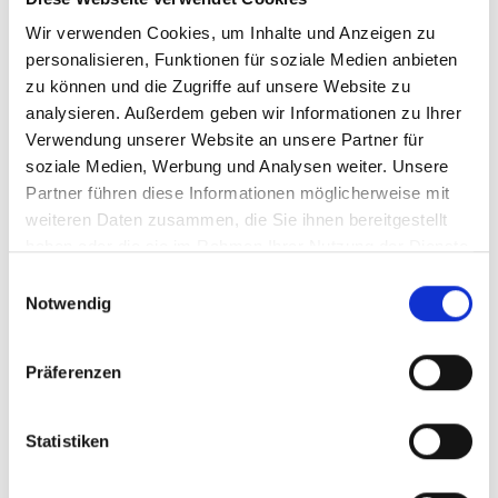
Wir verwenden Cookies, um Inhalte und Anzeigen zu
personalisieren, Funktionen für soziale Medien anbieten
zu können und die Zugriffe auf unsere Website zu
analysieren. Außerdem geben wir Informationen zu Ihrer
Verwendung unserer Website an unsere Partner für
soziale Medien, Werbung und Analysen weiter. Unsere
2020
Partner führen diese Informationen möglicherweise mit
Château Grimont, A.C.
weiteren Daten zusammen, die Sie ihnen bereitgestellt
Cadillac-Côtes de
haben oder die sie im Rahmen Ihrer Nutzung der Dienste
Bordeaux
trocken, Bordeaux
gesammelt haben.
Einwilligungsauswahl
Notwendig
Durchschnittliche Bewertung von 5 v
8,95 €
Präferenzen
inkl. MwSt.
zzgl. Versandkosten
Inhalt:
0,75 Liter
(11,93 € / 1 Liter)
Statistiken