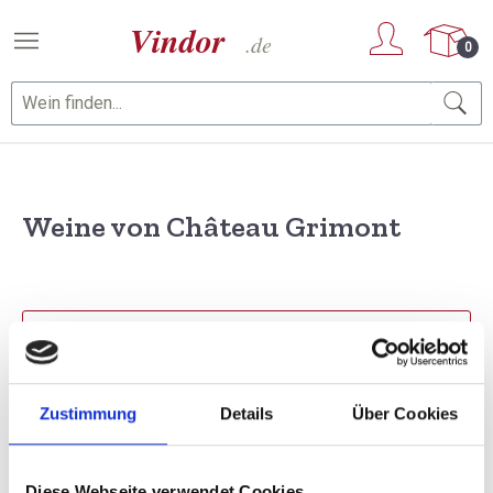
Zum Hauptinhalt springen
0
Weine von Château Grimont
PRODUKTE FILTERN
Zustimmung
Details
Über Cookies
1 Artikel gefunden
Sortierung
Diese Webseite verwendet Cookies