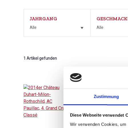
JAHRGANG
GESCHMACK
Alle
Alle
1 Artikel gefunden
Zustimmung
2014
2014er Château
Duhart-Milon-
Diese Webseite verwendet 
Rothschild, AC
trocken, Bordeaux
Wir verwenden Cookies, um I
Pauillac, 4. Grand Cru