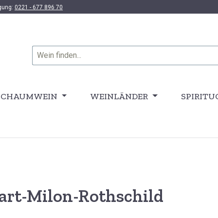
ügung:
0221 - 677 896 70
SCHAUMWEIN
WEINLÄNDER
SPIRITU
art-Milon-Rothschild