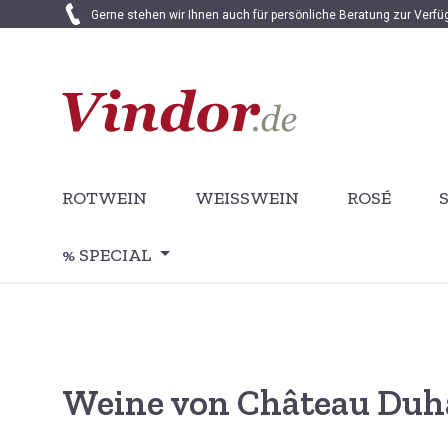
Gerne stehen wir Ihnen auch für persönliche Beratung zur Verf
 Hauptinhalt springen
Zur Suche springen
Zur Hauptnavigation springen
ROTWEIN
WEISSWEIN
ROSÉ
% SPECIAL
Weine von Château Duh