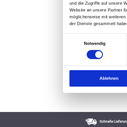
und die Zugriffe auf unsere 
Classé
Website an unsere Partner fü
möglicherweise mit weiteren
78,50 
der Dienste gesammelt habe
inkl. MwSt.
zzgl. Versandkosten
Einwilligungsauswahl
Inhalt:
0,75 Liter
(104,67 € / 1 Liter)
Notwendig
AUSGETRUNKEN
Ablehnen
Schnelle Lieferun