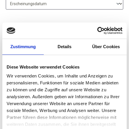
Zustimmung
Details
Über Cookies
Château des Cossé,
Crémant de Loire Rosé,
Réserve du Marquis
Diese Webseite verwendet Cookies
brut, Loire
Brut, AC Loire
Wir verwenden Cookies, um Inhalte und Anzeigen zu
personalisieren, Funktionen für soziale Medien anbieten
Durchschnittliche Bewertung von 5 v
zu können und die Zugriffe auf unsere Website zu
14,95 €
analysieren. Außerdem geben wir Informationen zu Ihrer
Verwendung unserer Website an unsere Partner für
inkl. MwSt.
zzgl. Versandkosten
soziale Medien, Werbung und Analysen weiter. Unsere
Inhalt:
0,75 Liter
(19,93 € / 1 Liter)
Partner führen diese Informationen möglicherweise mit
weiteren Daten zusammen, die Sie ihnen bereitgestellt