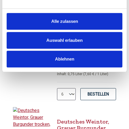
Simonsvlei, Zenzela
Alle zulassen
Charming White,
Paarl
Auswahl erlauben
Durchschnittliche Bewertung von 5 
UVP
5,70 €
Ablehnen
6,85 €
inkl. MwSt.
zzgl. Versandkosten
Inhalt:
0,75 Liter
(7,60 € / 1 Liter)
BESTELLEN
Deutsches Weintor,
Grauer Burgunder