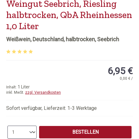
Weingut Seebrich, Riesling
halbtrocken, QbA Rheinhessen
1,0 Liter
Weißwein, Deutschland, halbtrocken, Seebrich
Durchschnittliche Bewertung von 5 von 5 Sternen
6,95 €
0,00 € /
1 Liter
Inhalt:
inkl. MwSt.
zzgl. Versandkosten
Sofort verfügbar, Lieferzeit: 1-3 Werktage
Produkt Anzahl: Gib den gewünschten Wert e
BESTELLEN