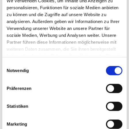
Wir verwenden Cookies, um Inhalte und Anzeigen zu
Ähnliche Artikel
personalisieren, Funktionen für soziale Medien anbieten
zu können und die Zugriffe auf unsere Website zu
analysieren. Außerdem geben wir Informationen zu Ihrer
Verwendung unserer Website an unsere Partner für
Produktgalerie überspringen
soziale Medien, Werbung und Analysen weiter. Unsere
Manz, Grüner
Partner führen diese Informationen möglicherweise mit
Silvaner, QbA
weiteren Daten zusammen, die Sie ihnen bereitgestellt
Rheinhessen
haben oder die sie im Rahmen Ihrer Nutzung der Dienste
gesammelt haben.
Einwilligungsauswahl
Notwendig
Durchschnittliche Bewertung von 5 
ab 7,20 €
Präferenzen
inkl. MwSt.
zzgl. Versandkosten
Inhalt:
0,75 Liter
(9,60 € / 1 Liter)
Statistiken
ZUM PRODUKT
Marketing