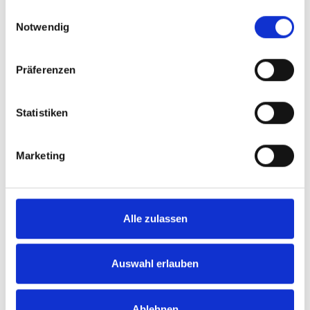
inkl. MwSt.
zzgl. Versandkosten
gesammelt haben.
Einwilligungsauswahl
Inhalt:
0,75 Liter
(15,73 € / 1 Liter)
Notwendig
ZUM PRODUKT
Präferenzen
Statistiken
Nr. 1 Rivaner, QbA
Pfalz
Marketing
Alle zulassen
6,95 €
inkl. MwSt.
zzgl. Versandkosten
Inhalt:
0,75 Liter
(9,27 € / 1 Liter)
Auswahl erlauben
Ablehnen