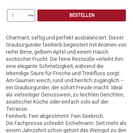
Produkt Anzahl: Gib den gewünschten Wert e
BESTELLEN
Charmant, saftig und perfekt ausbalanciert: Dieser
Grauburgunder feinherb begeistert mit Aromen von
reifer Birne, gelbem Apfel und einem Hauch
exotischer Frucht. Die feine Restsüße verleiht ihm
eine elegante Schmelzigkeit, während die
lebendige Säure für Frische und Trinkfluss sorgt.
Am Gaumen weich, rund und herrlich zugänglich –
ein Grauburgunder, der sofort Freude macht. Ideal
als vielseitiger Genusswein, zu leichten Gerichten,
asiatischer Küche oder einfach solo auf der
Terrasse.
Feinherb. Fein abgestimmt. Fein Seebrich.
Die Fachpresse schreibt: Eichelmann: Seit mehr als
einem Jahrzehnt schon gehört das Weingut zu den