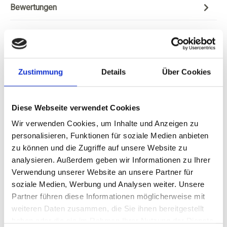
Bewertungen
Zustimmung
Details
Über Cookies
Ähnliche Artikel
Diese Webseite verwendet Cookies
Produktgalerie überspringen
Wir verwenden Cookies, um Inhalte und Anzeigen zu
FairGrapes, DONATA
personalisieren, Funktionen für soziale Medien anbieten
Riesling feinherb,
zu können und die Zugriffe auf unsere Website zu
Rheingau QbA - VDP
analysieren. Außerdem geben wir Informationen zu Ihrer
Gutswein
Verwendung unserer Website an unsere Partner für
soziale Medien, Werbung und Analysen weiter. Unsere
Durchschnittliche Bewertung von 5 
Partner führen diese Informationen möglicherweise mit
ab 11,80 €
weiteren Daten zusammen, die Sie ihnen bereitgestellt
haben oder die sie im Rahmen Ihrer Nutzung der Dienste