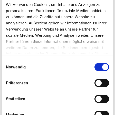
Durchschnittliche Bewertung von 4.
Wir verwenden Cookies, um Inhalte und Anzeigen zu
11,70 €
personalisieren, Funktionen für soziale Medien anbieten
zu können und die Zugriffe auf unsere Website zu
inkl. MwSt.
zzgl. Versandkosten
analysieren. Außerdem geben wir Informationen zu Ihrer
Inhalt:
0,75 Liter
(15,60 € / 1 Liter)
Verwendung unserer Website an unsere Partner für
soziale Medien, Werbung und Analysen weiter. Unsere
Partner führen diese Informationen möglicherweise mit
BESTELLEN
weiteren Daten zusammen, die Sie ihnen bereitgestellt
haben oder die sie im Rahmen Ihrer Nutzung der Dienste
gesammelt haben.
Einwilligungsauswahl
Notwendig
Manz,
Grauburgunder, QbA
Rheinhessen
Präferenzen
Durchschnittliche Bewertung von 4.
Statistiken
8,30 €
Marketing
inkl. MwSt.
zzgl. Versandkosten