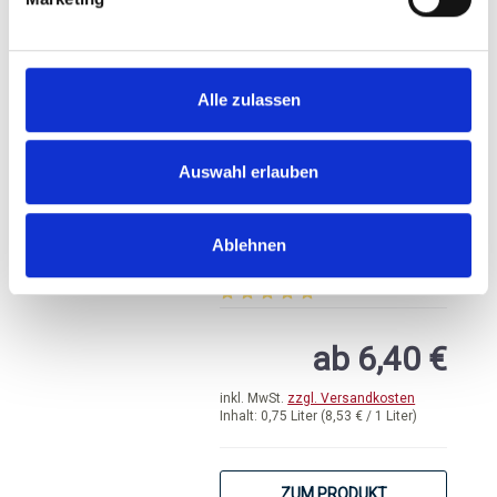
Inhalt:
0,75 Liter
(11,07 € / 1 Liter)
BESTELLEN
Alle zulassen
Auswahl erlauben
Christian Hirsch,
Wildklasse Riesling
mit Chardonnay, QbA
Ablehnen
Württemberg
Durchschnittliche Bewertung von 5 
ab 6,40 €
inkl. MwSt.
zzgl. Versandkosten
Inhalt:
0,75 Liter
(8,53 € / 1 Liter)
ZUM PRODUKT