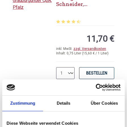
Schneider,
Grauburgunder QbA,
Pfalz
Durchschnittliche Bewertung von 4.
11,70 €
inkl. MwSt.
zzgl. Versandkosten
Inhalt:
0,75 Liter
(15,60 € / 1 Liter)
BESTELLEN
Weingut Markus
Zustimmung
Details
Über Cookies
Schneider,
Weissburgunder QbA,
Pfalz
Diese Webseite verwendet Cookies