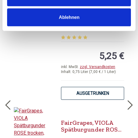
Deutsches Weintor,
Supernatural Rosé,
Ablehnen
QbA Pfalz
Durchschnittliche Bewertung von 5 
5,25 €
inkl. MwSt.
zzgl. Versandkosten
Inhalt:
0,75 Liter
(7,00 € / 1 Liter)
AUSGETRUNKEN
FairGrapes, VIOLA
Spätburgunder ROSE
trocken, Franken QbA