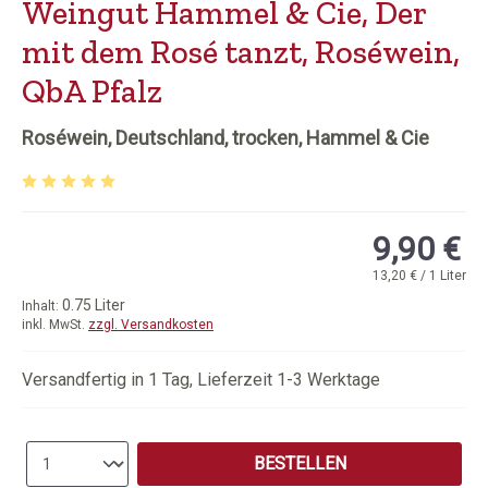
Weingut Hammel & Cie, Der
mit dem Rosé tanzt, Roséwein,
QbA Pfalz
Roséwein, Deutschland, trocken, Hammel & Cie
Durchschnittliche Bewertung von 5 von 5 Sternen
9,90 €
13,20 € / 1 Liter
0.75 Liter
Inhalt:
inkl. MwSt.
zzgl. Versandkosten
Versandfertig in 1 Tag, Lieferzeit 1-3 Werktage
Produkt Anzahl: Gib den gewünschten Wert e
BESTELLEN