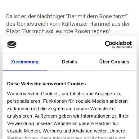
Da ist er, der Nachfolger "Der mit dem Rose tanzt"
des Geniestreich vom Kultwinzer Hammel aus der
Pfalz: "Für mich soll es rote Rosén regnen".
Neuer Name - gleicher Geschmack. Welche Worte
könnten besser beschreiben, das Leben zu packen
und es zu leben. Trinke was dir schmeckt, belohne
dich und lass deinem Verlangen auch mal Lauf.
Zustimmung
Details
Über Cookies
Ein Platte gegrillte Scampi mit einer Limonen-
Basilikum-Butter und eine gekühlte Flasche guter
Rosé kann so eine Belohnung sein, welche man(n)
Diese Webseite verwendet Cookies
und Frau sich verdient haben, wenn sie von der
Wir verwenden Cookies, um Inhalte und Anzeigen zu
Schnelllebigkeit des täglichen Lebens sich eine
personalisieren, Funktionen für soziale Medien anbieten
Pause verdient haben. Viele Frucht, belebendes
zu können und die Zugriffe auf unsere Website zu
Aroma von roten Früchten, elegante Würze aus
analysieren. Außerdem geben wir Informationen zu Ihrer
feinem Holz gepaart mit saftiger Frische, flüssiger
Verwendung unserer Website an unsere Partner für
Lebensfreude. Schöner kann der Abend in
soziale Medien, Werbung und Analysen weiter. Unsere
bewusster Ruhe oder in heiterer Gesellschaft nicht
Partner führen diese Informationen möglicherweise mit