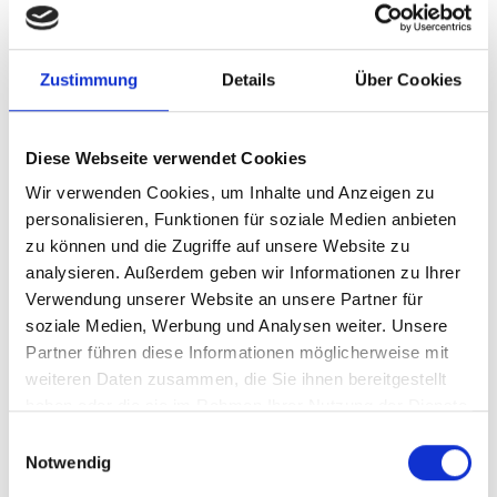
Viña Falernia, Carmenere
Reserva, DO Elqui Valley
Zustimmung
Details
Über Cookies
Rotwein, Chile, trocken
Diese Webseite verwendet Cookies
Durchschnittliche Bewertung von 4 von 5 Sternen
Wir verwenden Cookies, um Inhalte und Anzeigen zu
8,95 €
personalisieren, Funktionen für soziale Medien anbieten
11,93 € / 1 Liter
zu können und die Zugriffe auf unsere Website zu
0.75 Liter
analysieren. Außerdem geben wir Informationen zu Ihrer
Inhalt:
inkl. MwSt.
zzgl. Versandkosten
Verwendung unserer Website an unsere Partner für
soziale Medien, Werbung und Analysen weiter. Unsere
Sofort verfügbar, Lieferzeit: 1-3 Werktage
Partner führen diese Informationen möglicherweise mit
weiteren Daten zusammen, die Sie ihnen bereitgestellt
haben oder die sie im Rahmen Ihrer Nutzung der Dienste
Produkt Anzahl: Gib den gewünschten Wert e
BESTELLEN
gesammelt haben.
Einwilligungsauswahl
Notwendig