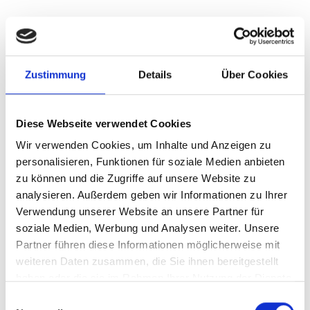
Steckbrief
Zustimmung
Details
Über Cookies
Beschreibung
Diese Webseite verwendet Cookies
Durchschnittliche Nährwerte pro 100 ml
Wir verwenden Cookies, um Inhalte und Anzeigen zu
Bewertungen
personalisieren, Funktionen für soziale Medien anbieten
zu können und die Zugriffe auf unsere Website zu
analysieren. Außerdem geben wir Informationen zu Ihrer
Verwendung unserer Website an unsere Partner für
soziale Medien, Werbung und Analysen weiter. Unsere
Ähnliche Artikel
Partner führen diese Informationen möglicherweise mit
weiteren Daten zusammen, die Sie ihnen bereitgestellt
haben oder die sie im Rahmen Ihrer Nutzung der Dienste
gesammelt haben.
Einwilligungsauswahl
Produktgalerie überspringen