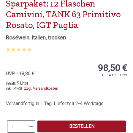
Sparpaket: 12 Flaschen
Camivini, TANK 63 Primitivo
Rosato, IGT Puglia
Roséwein, Italien, trocken
Durchschnittliche Bewertung von 5 von 5 Sternen
98,50 €
UVP 118,80 €
10,94 € / 1 Liter
9 Liter
Inhalt:
inkl. MwSt.
zzgl. Versandkosten
Versandfertig in 1 Tag, Lieferzeit 2-4 Werktage
Produkt Anzahl: Gib den gewünschten Wert e
BESTELLEN