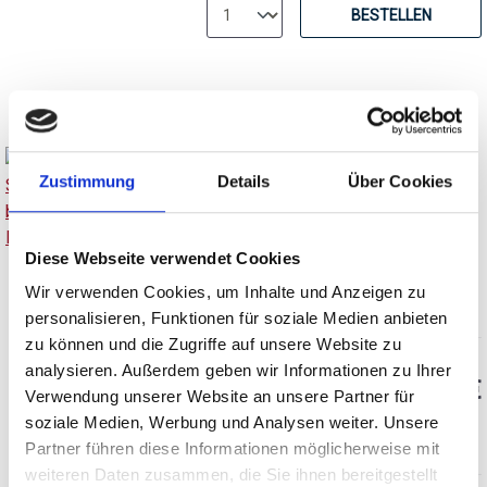
BESTELLEN
Zustimmung
Details
Über Cookies
2024
Château Miraval, STUDIO
Rosé MAGNUM by Miraval,
Diese Webseite verwendet Cookies
IGP Méditerranée
trocken, Provence
Wir verwenden Cookies, um Inhalte und Anzeigen zu
personalisieren, Funktionen für soziale Medien anbieten
zu können und die Zugriffe auf unsere Website zu
analysieren. Außerdem geben wir Informationen zu Ihrer
UVP
23,95 €
29,99 €
Verwendung unserer Website an unsere Partner für
soziale Medien, Werbung und Analysen weiter. Unsere
inkl. MwSt.
zzgl. Versandkosten
Inhalt:
1,50 Liter
(15,97 € / 1 Liter)
Partner führen diese Informationen möglicherweise mit
weiteren Daten zusammen, die Sie ihnen bereitgestellt