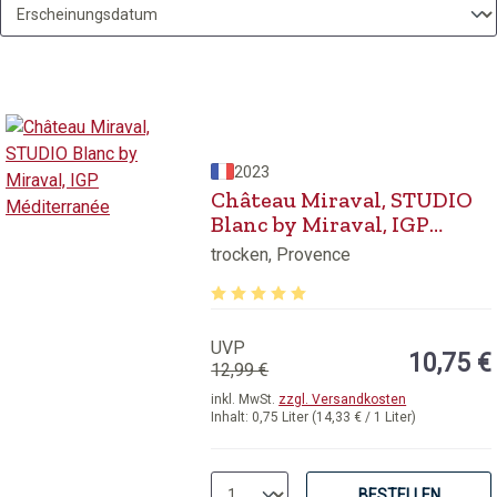
2023
Château Miraval, STUDIO
Blanc by Miraval, IGP
Méditerranée
trocken, Provence
Durchschnittliche Bewertung von 5 v
UVP
10,75 €
12,99 €
inkl. MwSt.
zzgl. Versandkosten
Inhalt:
0,75 Liter
(14,33 € / 1 Liter)
BESTELLEN