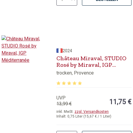
2024
Château Miraval, STUDIO
Rosé by Miraval, IGP
Méditerranée
trocken, Provence
Durchschnittliche Bewertung von 5 v
UVP
11,75 €
13,99 €
inkl. MwSt.
zzgl. Versandkosten
Inhalt:
0,75 Liter
(15,67 € / 1 Liter)