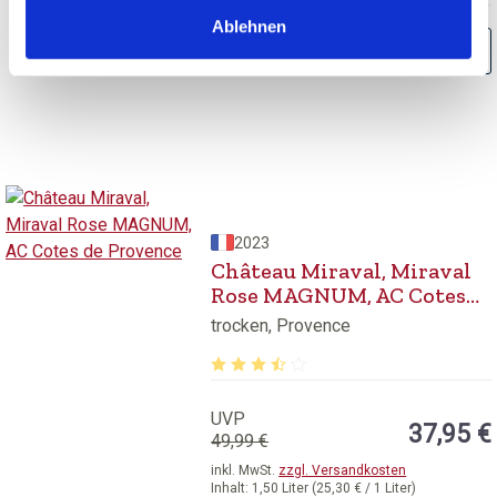
Ablehnen
BESTELLEN
2023
Château Miraval, Miraval
Rose MAGNUM, AC Cotes
de Provence
trocken, Provence
Durchschnittliche Bewertung von 3.8
UVP
37,95 €
49,99 €
inkl. MwSt.
zzgl. Versandkosten
Inhalt:
1,50 Liter
(25,30 € / 1 Liter)