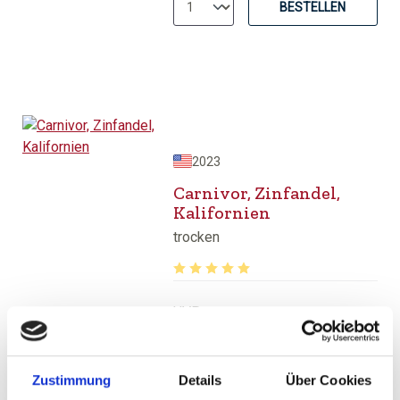
BESTELLEN
2023
Carnivor, Zinfandel,
Kalifornien
trocken
Durchschnittliche Bewertung von 5 v
UVP
9,85 €
10,99 €
inkl. MwSt.
zzgl. Versandkosten
Inhalt:
0,70 Liter
(14,07 € / 1 Liter)
Zustimmung
Details
Über Cookies