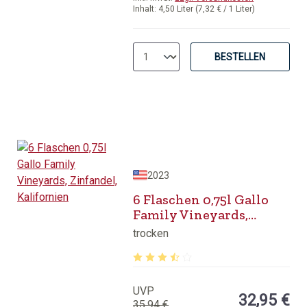
Inhalt:
4,50 Liter
(7,32 € / 1 Liter)
BESTELLEN
2023
6 Flaschen 0,75l Gallo
Family Vineyards,
Zinfandel, Kalifornien
trocken
Durchschnittliche Bewertung von 3.5
UVP
32,95 €
35,94 €