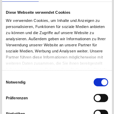
BESTELLEN
Diese Webseite verwendet Cookies
Wir verwenden Cookies, um Inhalte und Anzeigen zu
personalisieren, Funktionen für soziale Medien anbieten
zu können und die Zugriffe auf unsere Website zu
analysieren. Außerdem geben wir Informationen zu Ihrer
Verwendung unserer Website an unsere Partner für
soziale Medien, Werbung und Analysen weiter. Unsere
2023
Partner führen diese Informationen möglicherweise mit
Sparpaket: 6 Flaschen:
weiteren Daten zusammen, die Sie ihnen bereitgestellt
Dark Horse, Zinfandel,
haben oder die sie im Rahmen Ihrer Nutzung der Dienste
Kalifornien
trocken
gesammelt haben.
Einwilligungsauswahl
Notwendig
Durchschnittliche Bewertung von 4.3
UVP
41,99 €
Präferenzen
47,97 €
inkl. MwSt.
zzgl. Versandkosten
Inhalt:
4,50 Liter
(9,33 € / 1 Liter)
Statistiken