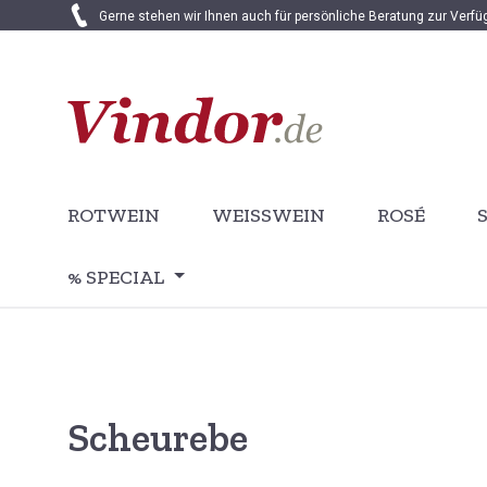
Gerne stehen wir Ihnen auch für persönliche Beratung zur Verf
 Hauptinhalt springen
Zur Suche springen
Zur Hauptnavigation springen
ROTWEIN
WEISSWEIN
ROSÉ
% SPECIAL
Scheurebe