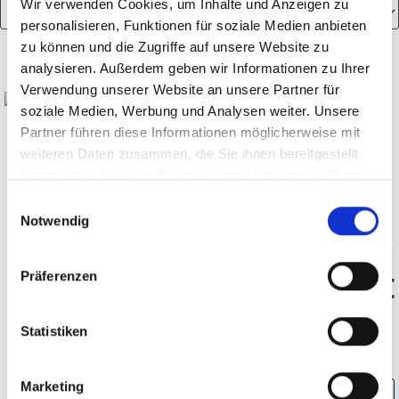
Wir verwenden Cookies, um Inhalte und Anzeigen zu
personalisieren, Funktionen für soziale Medien anbieten
zu können und die Zugriffe auf unsere Website zu
analysieren. Außerdem geben wir Informationen zu Ihrer
Verwendung unserer Website an unsere Partner für
soziale Medien, Werbung und Analysen weiter. Unsere
Partner führen diese Informationen möglicherweise mit
2005
weiteren Daten zusammen, die Sie ihnen bereitgestellt
Anwilka, Stellenbosch
haben oder die sie im Rahmen Ihrer Nutzung der Dienste
gesammelt haben.
Einwilligungsauswahl
trocken, Coastal Region
Notwendig
Durchschnittliche Bewertung von 5 v
Präferenzen
34,95 €
inkl. MwSt.
zzgl. Versandkosten
Statistiken
Inhalt:
0,75 Liter
(46,60 € / 1 Liter)
Marketing
BESTELLEN