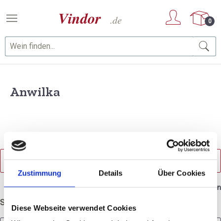
Zum Hauptinhalt springen
0
Anwilka
PRODUKTE FILTERN
Zustimmung
Details
Über Cookies
1 Artikel gefunden
Sortierung
Diese Webseite verwendet Cookies