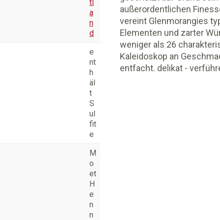
tl
außerordentlichen Finesse.
a
vereint Glenmorangies ty
n
Elementen und zarter Wür
d
weniger als 26 charakteri
e
Kaleidoskop an Geschmack
nt
entfacht. delikat - verfüh
h
äl
t
S
ul
fit
e
M
o
et
H
e
n
n