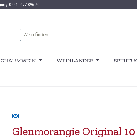
ügung:
0221 - 677 896 70
SCHAUMWEIN
WEINLÄNDER
SPIRITU
Glenmorangie Original 10 