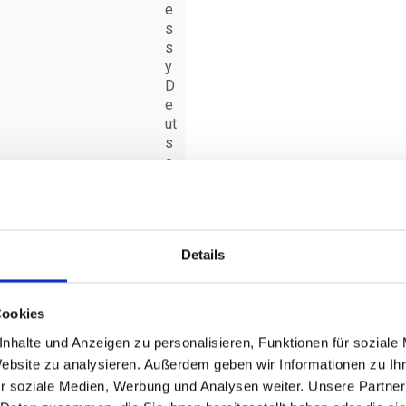
e
s
s
y
D
e
ut
s
c
hl
a
n
d
Details
G
m
b
H,
Cookies
S
nhalte und Anzeigen zu personalisieren, Funktionen für soziale
ei
Website zu analysieren. Außerdem geben wir Informationen zu I
dl
r soziale Medien, Werbung und Analysen weiter. Unsere Partner
st