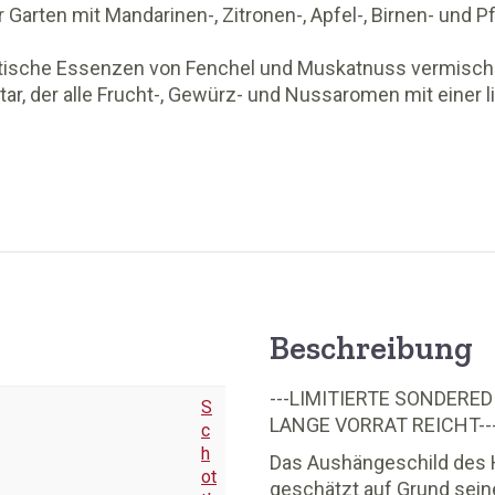
er Garten mit Mandarinen-, Zitronen-, Apfel-, Birnen- und 
sche Essenzen von Fenchel und Muskatnuss vermischen
, der alle Frucht-, Gewürz- und Nussaromen mit einer li
Beschreibung
---LIMITIERTE SONDERED
S
LANGE VORRAT REICHT--
c
h
Das Aushängeschild des H
ot
geschätzt auf Grund sein