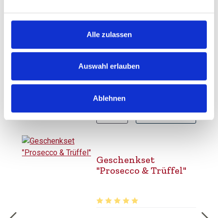
taste of art
Alle zulassen
Durchschnittliche Bewertung von 5 
UVP
30,00 €
40,00 €
Auswahl erlauben
inkl. MwSt.
zzgl. Versandkosten
Inhalt:
2,25 Liter
(13,33 € / 1 Liter)
Ablehnen
BESTELLEN
Geschenkset
"Prosecco & Trüffel"
Durchschnittliche Bewertung von 5 