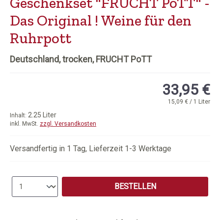
Geschenkset "FRUCHT PoTT" -
Das Original ! Weine für den
Ruhrpott
Deutschland, trocken, FRUCHT PoTT
33,95 €
15,09 € / 1 Liter
2.25 Liter
Inhalt:
inkl. MwSt.
zzgl. Versandkosten
Versandfertig in 1 Tag, Lieferzeit 1-3 Werktage
Produkt Anzahl: Gib den gewünschten Wert e
BESTELLEN