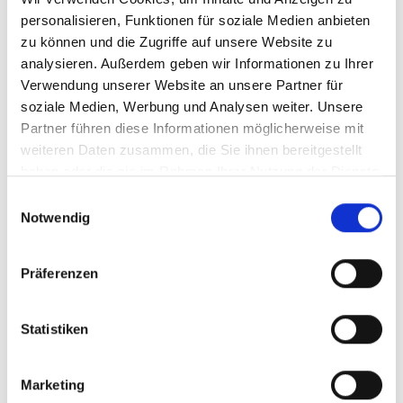
personalisieren, Funktionen für soziale Medien anbieten
zu können und die Zugriffe auf unsere Website zu
analysieren. Außerdem geben wir Informationen zu Ihrer
Steckbrief
Verwendung unserer Website an unsere Partner für
soziale Medien, Werbung und Analysen weiter. Unsere
Beschreibung
Partner führen diese Informationen möglicherweise mit
Bewertungen
weiteren Daten zusammen, die Sie ihnen bereitgestellt
haben oder die sie im Rahmen Ihrer Nutzung der Dienste
gesammelt haben.
Einwilligungsauswahl
Notwendig
Ähnliche Artikel
Präferenzen
Statistiken
Produktgalerie überspringen
Geschenkset "Art
Marketing
Box" Nektart Wine - a