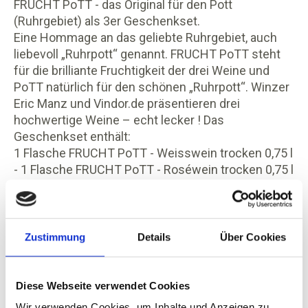
FRUCHT PoTT - das Original für den Pott
(Ruhrgebiet) als 3er Geschenkset.
Eine Hommage an das geliebte Ruhrgebiet, auch
liebevoll „Ruhrpott“ genannt. FRUCHT PoTT steht
für die brilliante Fruchtigkeit der drei Weine und
PoTT natürlich für den schönen „Ruhrpott“. Winzer
Eric Manz und Vindor.de präsentieren drei
hochwertige Weine – echt lecker ! Das
Geschenkset enthält:
1 Flasche FRUCHT PoTT - Weisswein trocken 0,75 l
- 1 Flasche FRUCHT PoTT - Roséwein trocken 0,75 l
- 1 Flasche FRUCHT PoTT - Rotwein trocken 0,75 l
- oder Sortierung nach Wahl - verpackt im
hochwertigen Präsentkarton.
(Bitte klicken bzw- schauen Sie UNTEN im Textfeld
Zustimmung
Details
Über Cookies
"Beschreibung", um weitere Informationen zu
erhalten).
Diese Webseite verwendet Cookies
Wir verwenden Cookies, um Inhalte und Anzeigen zu