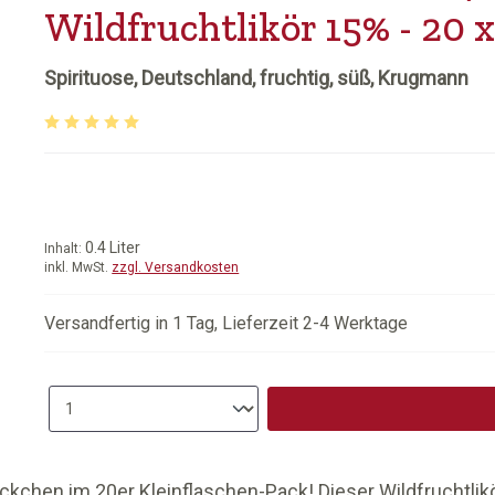
Wildfruchtlikör 15% - 20 x
Spirituose, Deutschland, fruchtig, süß, Krugmann
Durchschnittliche Bewertung von 5 von 5 Sternen
0.4 Liter
Inhalt:
inkl. MwSt.
zzgl. Versandkosten
Versandfertig in 1 Tag, Lieferzeit 2-4 Werktage
Produkt Anzahl: Gib den gewünschten
kchen im 20er Kleinflaschen-Pack! Dieser Wildfruchtlikör