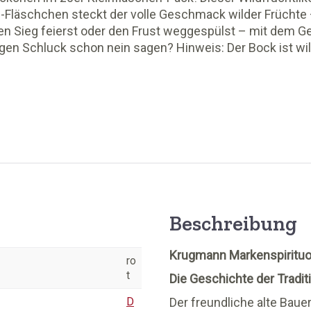
-l-Fläschchen steckt der volle Geschmack wilder Früchte 
 den Sieg feierst oder den Frust weggespülst – mit dem
igen Schluck schon nein sagen? Hinweis: Der Bock ist wild
Beschreibung
Krugmann Markenspiritu
ro
t
Die Geschichte der Tradi
D
Der freundliche alte Baue