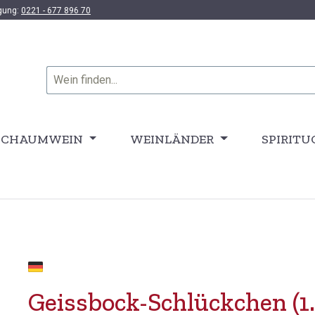
ügung:
0221 - 677 896 70
SCHAUMWEIN
WEINLÄNDER
SPIRITU
Geissbock-Schlückchen (1.