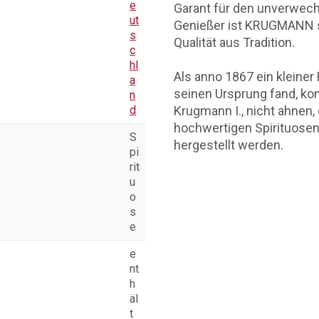
e
Garant für den unverwec
ut
Genießer ist KRUGMANN sei
s
Qualität aus Tradition.
c
hl
Als anno 1867 ein kleiner
a
seinen Ursprung fand, kon
n
d
Krugmann I., nicht ahnen
hochwertigen Spirituose
S
hergestellt werden.
pi
rit
u
o
s
e
e
nt
h
äl
t