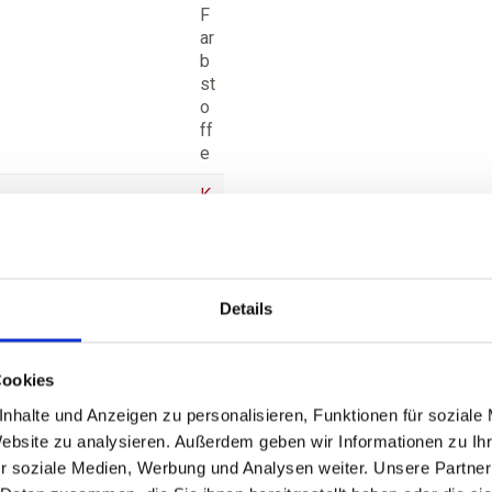
F
ar
b
st
o
ff
e
K
ru
g
m
a
Details
n
n
M
ar
Cookies
k
nhalte und Anzeigen zu personalisieren, Funktionen für soziale
e
Website zu analysieren. Außerdem geben wir Informationen zu I
n
r soziale Medien, Werbung und Analysen weiter. Unsere Partner
s