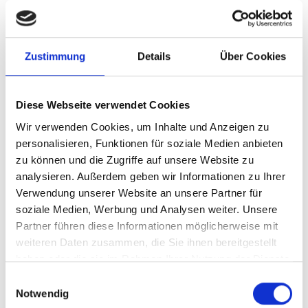
Fast 75 Jahre Leidenschaft und Hingabe für den
Genuss - dafür steht die Edeldistellerie Roner.An
den sonnigsten Hängen Südtirols reifen die
Williams-Christ-Birnen für diesen vielfach
Zustimmung
Details
Über Cookies
prämierten Edelbrand. Dieser wird nach dem
hausinternen schonenden Blasenverfahren
zweimal destilliert. Dadurch erhält unser Williams
Diese Webseite verwendet Cookies
Reserv sein unverkennbar fruchtiges und
Wir verwenden Cookies, um Inhalte und Anzeigen zu
vollmundiges Aroma. Vielfach prämiert und
personalisieren, Funktionen für soziale Medien anbieten
auszeichnet.
zu können und die Zugriffe auf unsere Website zu
analysieren. Außerdem geben wir Informationen zu Ihrer
Verwendung unserer Website an unsere Partner für
soziale Medien, Werbung und Analysen weiter. Unsere
Partner führen diese Informationen möglicherweise mit
weiteren Daten zusammen, die Sie ihnen bereitgestellt
Steckbrief
haben oder die sie im Rahmen Ihrer Nutzung der Dienste
gesammelt haben.
Beschreibung
Einwilligungsauswahl
Notwendig
Bewertungen