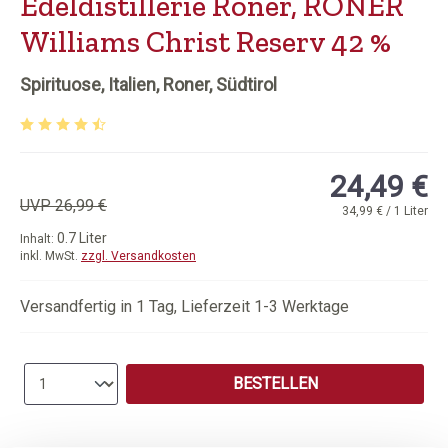
Edeldistillerie Roner, RONER
Williams Christ Reserv 42 %
Spirituose, Italien, Roner, Südtirol
Durchschnittliche Bewertung von 4.36 von 5 Sternen
24,49 €
UVP 26,99 €
34,99 € / 1 Liter
0.7 Liter
Inhalt:
inkl. MwSt.
zzgl. Versandkosten
Versandfertig in 1 Tag, Lieferzeit 1-3 Werktage
Produkt Anzahl: Gib den gewünschten Wert e
BESTELLEN