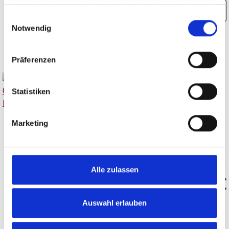
haben oder die sie im Rahmen Ihrer Nutzung der Dienste
AUSGETRUNKEN
gesammelt haben.
Einwilligungsauswahl
Notwendig
Präferenzen
Statistiken
Brennerei Etter,
Gravensteiner Apfel, Edel -
Marketing
Fruchtbrand
Alle zulassen
42,50 €
Auswahl erlauben
inkl. MwSt.
zzgl. Versandkosten
Inhalt:
0,70 Liter
(60,71 € / 1 Liter)