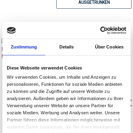
AUSGETRUNKEN
Zustimmung
Details
Über Cookies
Brennerei Etter, Framboise,
Edel - Fruchtbrand
Diese Webseite verwendet Cookies
Wir verwenden Cookies, um Inhalte und Anzeigen zu
personalisieren, Funktionen für soziale Medien anbieten
zu können und die Zugriffe auf unsere Website zu
analysieren. Außerdem geben wir Informationen zu Ihrer
39,95 €
Verwendung unserer Website an unsere Partner für
soziale Medien, Werbung und Analysen weiter. Unsere
inkl. MwSt.
zzgl. Versandkosten
Inhalt:
0,70 Liter
(57,07 € / 1 Liter)
Partner führen diese Informationen möglicherweise mit
weiteren Daten zusammen, die Sie ihnen bereitgestellt