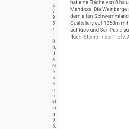
hat eine Fläche von 8 ha u
a
Mendoza. Die Weinberge 
y
dem alten Schwemmlandbe
9
Gualtallary auf 1250m mit 
5
/
auf Kies und San Pablo au
1
flach, Steine in der Tiefe
0
0
,
J
a
m
e
s
S
u
c
kl
in
g
9
5
,