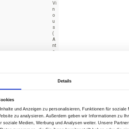
Vi
n
o
u
s
(
A
nt
o
ni
o
G
al
Details
lo
ni
)
9
Cookies
6
nhalte und Anzeigen zu personalisieren, Funktionen für soziale
P
Website zu analysieren. Außerdem geben wir Informationen zu I
u
r soziale Medien, Werbung und Analysen weiter. Unsere Partner
n