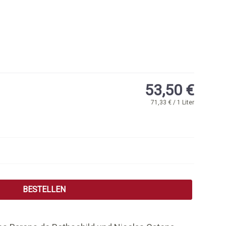
53,50 €
71,33 € / 1 Liter
 Wert ein oder benutze die Schaltflächen
BESTELLEN