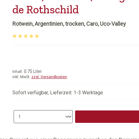
de Rothschild
Rotwein, Argentinien, trocken, Caro, Uco-Valley
Durchschnittliche Bewertung von 5 von 5 Sternen
0.75 Liter
Inhalt:
inkl. MwSt.
zzgl. Versandkosten
Sofort verfügbar, Lieferzeit: 1-3 Werktage
Produkt Anzahl: Gib den gewünschten