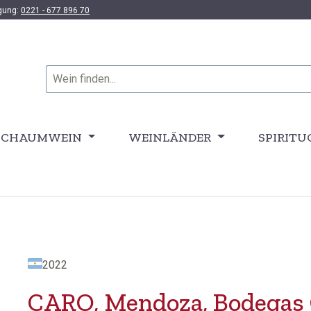
ügung:
0221 - 677 896 70
SCHAUMWEIN
WEINLÄNDER
SPIRITU
2022
CARO, Mendoza, Bodegas 