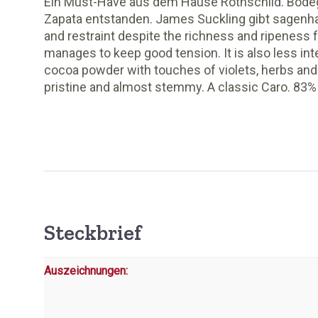
Ein Must-Have aus dem Hause Rothschild. Bodeg
Zapata entstanden. James Suckling gibt sagenh
and restraint despite the richness and ripeness 
manages to keep good tension. It is also less int
cocoa powder with touches of violets, herbs and c
pristine and almost stemmy. A classic Caro. 83%
Steckbrief
Auszeichnungen: