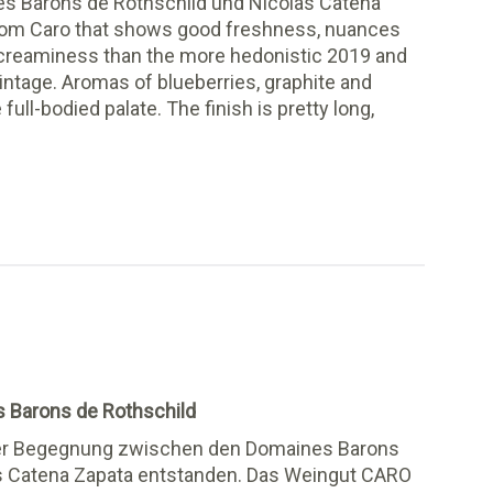
s Barons de Rothschild und Nicolas Catena
rom Caro that shows good freshness, nuances
nd creaminess than the more hedonistic 2019 and
intage. Aromas of blueberries, graphite and
ll-bodied palate. The finish is pretty long,
 Barons de Rothschild
ner Begegnung zwischen den Domaines Barons
s Catena Zapata entstanden. Das Weingut CARO