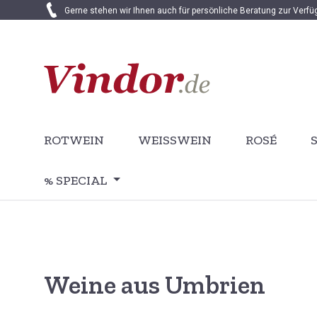
Gerne stehen wir Ihnen auch für persönliche Beratung zur Verf
 Hauptinhalt springen
Zur Suche springen
Zur Hauptnavigation springen
ROTWEIN
WEISSWEIN
ROSÉ
% SPECIAL
Weine aus Umbrien