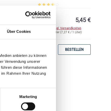
92 von 5 Sternen
Durchschnittliche Bewertung von 3.13 von 
UVP
5,45 €
6,60 €
inkl. MwSt.
zzgl. Versandkosten
Über Cookies
Inhalt:
0,75 Liter
(7,27 € / 1 Liter)
BESTELLEN
 Medien anbieten zu können
hrer Verwendung unserer
 führen diese Informationen
ie im Rahmen Ihrer Nutzung
Marketing