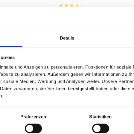
von 5 von 5 Sternen
Durchschnittliche Bewertung von 3.
7,95 €
€
inkl. MwSt.
zzgl. Versandkosten
Details
Inhalt:
0,75 Liter
(10,60 € / 1 Liter)
Cookies
AUSGETRUNKEN
nhalte und Anzeigen zu personalisieren, Funktionen für soziale
Website zu analysieren. Außerdem geben wir Informationen zu I
r soziale Medien, Werbung und Analysen weiter. Unsere Partner
 Daten zusammen, die Sie ihnen bereitgestellt haben oder die s
n.
2024
Präferenzen
Statistiken
t
Cardeto, Matile Rosa,
Umbria IGT