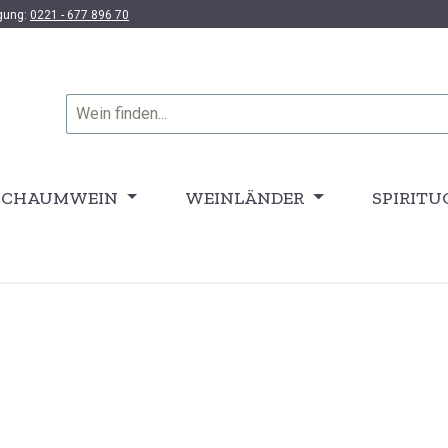
ügung:
0221 - 677 896 70
SCHAUMWEIN
WEINLÄNDER
SPIRITU