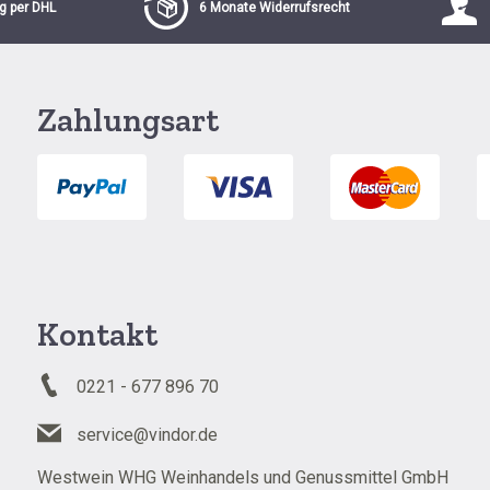
g per DHL
6 Monate Widerrufsrecht
Zahlungsart
Kontakt
0221 - 677 896 70
service@vindor.de
Westwein WHG Weinhandels und Genussmittel GmbH