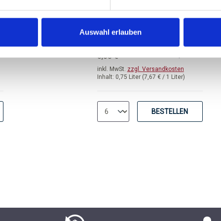
trocken
Auswahl erlauben
von 3 von 5 Sternen
Durchschnittliche Bewertung von 3.
UVP
€
5,75 €
6,60 €
inkl. MwSt.
zzgl. Versandkosten
Inhalt:
0,75 Liter
(7,67 € / 1 Liter)
BESTELLEN