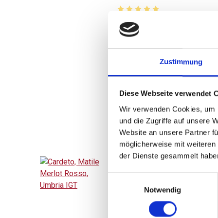
Durchschnittliche Bewertung 
UVP
5,45 
6,60 €
inkl. MwSt.
zzgl. Versandkosten
Zustimmung
Inhalt:
0,75 Liter
(7,27 € / 1 Liter)
Diese Webseite verwendet 
BESTELLEN
Wir verwenden Cookies, um I
und die Zugriffe auf unsere 
Website an unsere Partner fü
möglicherweise mit weiteren
der Dienste gesammelt habe
Einwilligungsauswahl
2023
Notwendig
Cardeto, Matile Merlo
Rosso, Umbria IGT