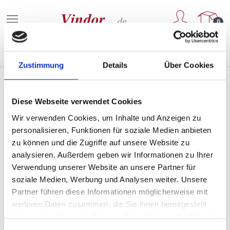
Zum Hauptinhalt springen
0
Zustimmung
Details
Über Cookies
Diese Webseite verwendet Cookies
Weine aus Provonce
Wir verwenden Cookies, um Inhalte und Anzeigen zu
personalisieren, Funktionen für soziale Medien anbieten
zu können und die Zugriffe auf unsere Website zu
analysieren. Außerdem geben wir Informationen zu Ihrer
PRODUKTE FILTERN
Verwendung unserer Website an unsere Partner für
soziale Medien, Werbung und Analysen weiter. Unsere
Partner führen diese Informationen möglicherweise mit
Keine Produkte gefunden.
weiteren Daten zusammen, die Sie ihnen bereitgestellt
haben oder die sie im Rahmen Ihrer Nutzung der Dienste
gesammelt haben.