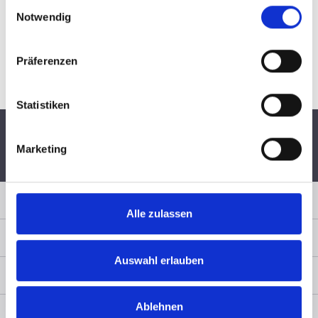
Einwilligungsauswahl
Notwendig
Präferenzen
Statistiken
Marketing
Schnelle Lieferung per
6 Monate
Persönliche
DHL
Widerrufsrecht
Fachberatung
Sicher Einkaufen
Alle zulassen
Zahlungsart
Auswahl erlauben
Service & Rechtliches
Ablehnen
Kontakt