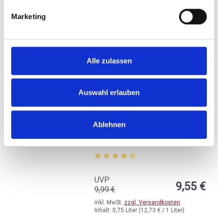
BESTELLEN
Marketing
Alle zulassen
Auswahl erlauben
Zonin, Prosecco
Spumante Brut, DOC
Ablehnen
Prosecco
brut, Venetien
Durchschnittliche Bewertung von 4.2
UVP
9,55 €
9,99 €
inkl. MwSt.
zzgl. Versandkosten
Inhalt:
0,75 Liter
(12,73 € / 1 Liter)