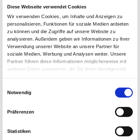
BESTELLEN
Diese Webseite verwendet Cookies
Wir verwenden Cookies, um Inhalte und Anzeigen zu
personalisieren, Funktionen für soziale Medien anbieten
zu können und die Zugriffe auf unsere Website zu
analysieren. Außerdem geben wir Informationen zu Ihrer
Verwendung unserer Website an unsere Partner für
soziale Medien, Werbung und Analysen weiter. Unsere
Partner führen diese Informationen möglicherweise mit
Zonin, Prosecco Ice
weiteren Daten zusammen, die Sie ihnen bereitgestellt
Spumante, DOC
haben oder die sie im Rahmen Ihrer Nutzung der Dienste
Prosecco
halbtrocken, Venetien
gesammelt haben.
Einwilligungsauswahl
Notwendig
Durchschnittliche Bewertung von 3.4
UVP
9,79 €
Präferenzen
9,99 €
inkl. MwSt.
zzgl. Versandkosten
Inhalt:
0,75 Liter
(13,05 € / 1 Liter)
Statistiken