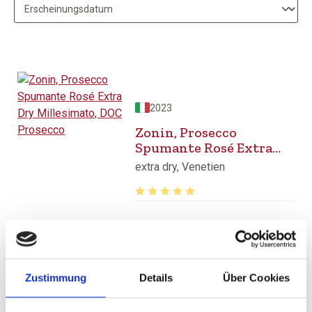
2023
Zonin, Prosecco
Spumante Rosé Extra
Dry Millesimato, DOC
extra dry, Venetien
Prosecco
Durchschnittliche Bewertung von 5 v
UVP
9,75 €
9,99 €
inkl. MwSt.
zzgl. Versandkosten
Inhalt:
0,75 Liter
(13,00 € / 1 Liter)
Zustimmung
Details
Über Cookies