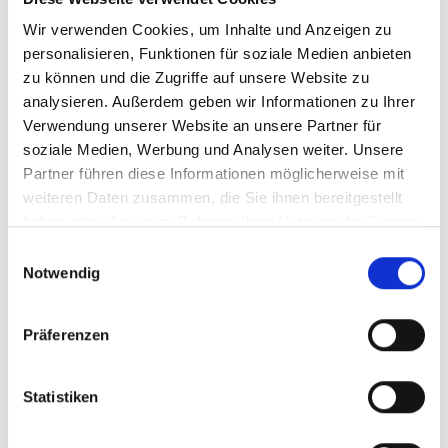
Wir verwenden Cookies, um Inhalte und Anzeigen zu
personalisieren, Funktionen für soziale Medien anbieten
zu können und die Zugriffe auf unsere Website zu
analysieren. Außerdem geben wir Informationen zu Ihrer
Verwendung unserer Website an unsere Partner für
soziale Medien, Werbung und Analysen weiter. Unsere
2022
Partner führen diese Informationen möglicherweise mit
Casa Santos Lima,
weiteren Daten zusammen, die Sie ihnen bereitgestellt
Setencostas Tinto, DO
haben oder die sie im Rahmen Ihrer Nutzung der Dienste
Lisboa
trocken
gesammelt haben.
Einwilligungsauswahl
Notwendig
Durchschnittliche Bewertung von 5 v
UVP
7,45 €
Präferenzen
9,90 €
inkl. MwSt.
zzgl. Versandkosten
Inhalt:
0,75 Liter
(9,93 € / 1 Liter)
Statistiken