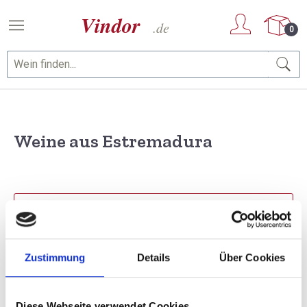
Zum Hauptinhalt springen
0
Weine aus Estremadura
PRODUKTE FILTERN
Zustimmung
Details
Über Cookies
1 Artikel gefunden
Sortierung
Diese Webseite verwendet Cookies