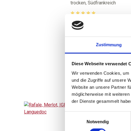
Languedoc - 1,0 Liter
trocken, Südfrankreich
Durchschnittliche Bewertung 
6,80 
inkl. MwSt.
zzgl. Versandkosten
Zustimmung
Diese Webseite verwendet 
BESTELLEN
Wir verwenden Cookies, um I
und die Zugriffe auf unsere 
Website an unsere Partner fü
möglicherweise mit weiteren
der Dienste gesammelt habe
Einwilligungsauswahl
2022
Notwendig
Rafale, Merlot, IGP