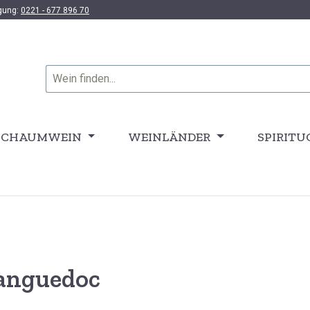
ügung:
0221 - 677 896 70
SCHAUMWEIN
WEINLÄNDER
SPIRITU
Languedoc