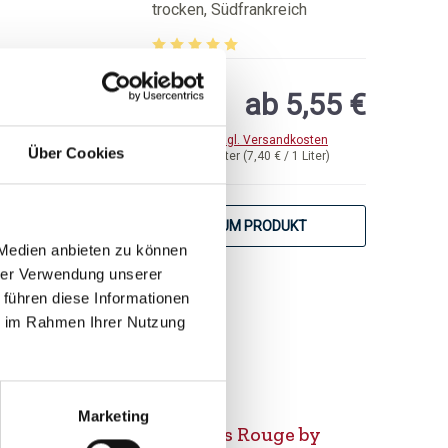
Languedoc
trocken, Südfrankreich
von 5 Sternen
Durchschnittliche Bewertung von 5 von 5 
ab 5,55 €
inkl. MwSt.
zzgl. Versandkosten
Über Cookies
Inhalt:
0,75 Liter
(7,40 € / 1 Liter)
ZUM PRODUKT
 Medien anbieten zu können
hrer Verwendung unserer
 führen diese Informationen
ie im Rahmen Ihrer Nutzung
2024
Marketing
Le X Mas Rouge by