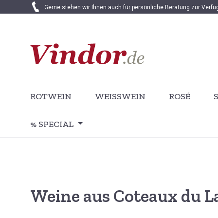
Gerne stehen wir Ihnen auch für persönliche Beratung zur Verf
 Hauptinhalt springen
Zur Suche springen
Zur Hauptnavigation springen
ROTWEIN
WEISSWEIN
ROSÉ
% SPECIAL
Weine aus Coteaux du 