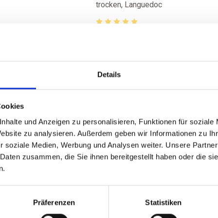
trocken, Languedoc
von 5 von 5 Sternen
Durchschnittliche Bewertung von 5 
UVP
€
ab 6,99 €
9,50 €
inkl. MwSt.
zzgl. Versandkosten
Details
Inhalt:
0,75 Liter
(9,32 € / 1 Liter)
Cookies
ZUM PRODUKT
nhalte und Anzeigen zu personalisieren, Funktionen für soziale
Website zu analysieren. Außerdem geben wir Informationen zu I
r soziale Medien, Werbung und Analysen weiter. Unsere Partner
 Daten zusammen, die Sie ihnen bereitgestellt haben oder die s
n.
2021
2020
Präferenzen
Statistiken
Rafale, Syrah, IGP