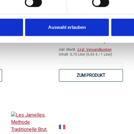
Languedoc
trocken, Südfrankreich
Auswahl erlauben
von 5 von 5 Sternen
Durchschnittliche Bewertung von 5 
€
ab 4,99 €
inkl. MwSt.
zzgl. Versandkosten
Inhalt:
0,75 Liter
(6,65 € / 1 Liter)
ZUM PRODUKT