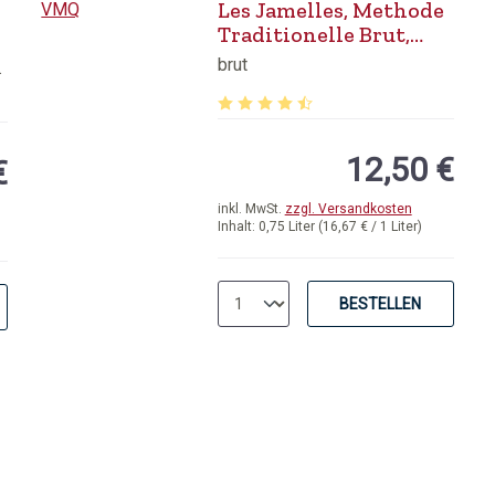
Les Jamelles, Methode
Traditionelle Brut,
VMQ
brut
ssillon
Durchschnittliche Bewertung von 4.
von 5 von 5 Sternen
12,50 €
€
inkl. MwSt.
zzgl. Versandkosten
Inhalt:
0,75 Liter
(16,67 € / 1 Liter)
BESTELLEN