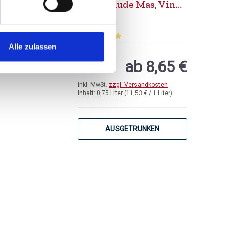
Jean Claude Mas, Vin
de Pays d´Oc
trocken
Alle zulassen
von 5 Sternen
Durchschnittliche Bewertung von 5 von 5 
ab 8,65 €
inkl. MwSt.
zzgl. Versandkosten
Inhalt:
0,75 Liter
(11,53 € / 1 Liter)
AUSGETRUNKEN