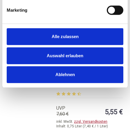
BESTELLEN
Marketing
Alle zulassen
Auswahl erlauben
Bodegas Pago Ayles,
Ablehnen
Aldeya Tinto, DO
Carinena
trocken
Durchschnittliche Bewertung von 4.2
UVP
5,55 €
7,60 €
inkl. MwSt.
zzgl. Versandkosten
Inhalt:
0,75 Liter
(7,40 € / 1 Liter)