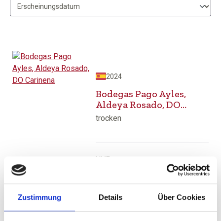
2024
Bodegas Pago Ayles,
Aldeya Rosado, DO
Carinena
trocken
UVP
6,99 €
8,90 €
inkl. MwSt.
zzgl. Versandkosten
Inhalt:
0,75 Liter
(9,32 € / 1 Liter)
Zustimmung
Details
Über Cookies