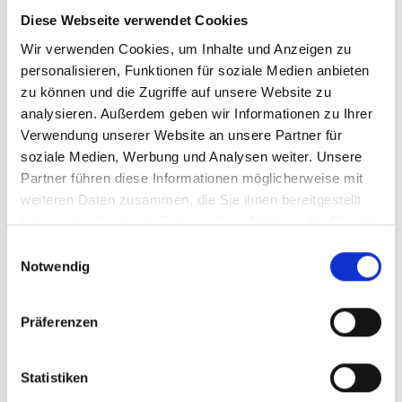
BESTELLEN
Diese Webseite verwendet Cookies
Wir verwenden Cookies, um Inhalte und Anzeigen zu
personalisieren, Funktionen für soziale Medien anbieten
zu können und die Zugriffe auf unsere Website zu
analysieren. Außerdem geben wir Informationen zu Ihrer
Verwendung unserer Website an unsere Partner für
soziale Medien, Werbung und Analysen weiter. Unsere
2025
Partner führen diese Informationen möglicherweise mit
Bodegas Paniza, Jabali
weiteren Daten zusammen, die Sie ihnen bereitgestellt
Garnacha Syrah, DO
haben oder die sie im Rahmen Ihrer Nutzung der Dienste
Carinena
halbtrocken
gesammelt haben.
Einwilligungsauswahl
Notwendig
Durchschnittliche Bewertung von 3.3
UVP
6,45 €
Präferenzen
8,30 €
inkl. MwSt.
zzgl. Versandkosten
Inhalt:
0,75 Liter
(8,60 € / 1 Liter)
Statistiken