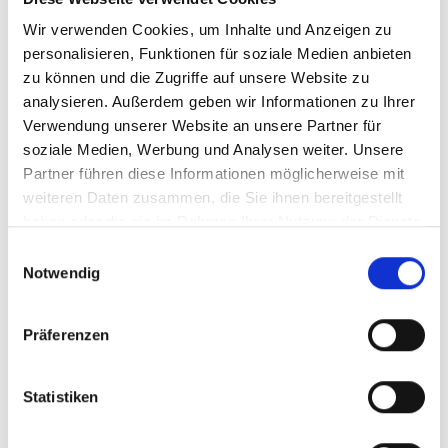
Wir verwenden Cookies, um Inhalte und Anzeigen zu
personalisieren, Funktionen für soziale Medien anbieten
zu können und die Zugriffe auf unsere Website zu
analysieren. Außerdem geben wir Informationen zu Ihrer
Verwendung unserer Website an unsere Partner für
soziale Medien, Werbung und Analysen weiter. Unsere
2015
Partner führen diese Informationen möglicherweise mit
Nektart Wine, Cabardes
weiteren Daten zusammen, die Sie ihnen bereitgestellt
AC
haben oder die sie im Rahmen Ihrer Nutzung der Dienste
trocken, Languedoc-Roussillon
gesammelt haben.
Einwilligungsauswahl
Notwendig
Durchschnittliche Bewertung von 5 v
UVP
9,95 €
Präferenzen
15,95 €
inkl. MwSt.
zzgl. Versandkosten
Inhalt:
0,75 Liter
(13,27 € / 1 Liter)
Statistiken