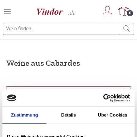
Zum Hauptinhalt springen
0
Weine aus Cabardes
PRODUKTE FILTERN
Zustimmung
Details
Über Cookies
1 Artikel gefunden
Sortierung
Diese Webseite verwendet Cookies