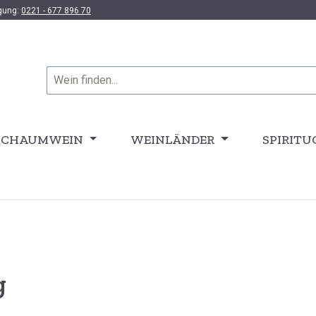
ügung:
0221 - 677 896 70
SCHAUMWEIN
WEINLÄNDER
SPIRITU
g