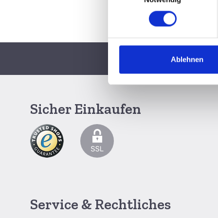
Ablehnen
Schnelle Lieferun
Sicher Einkaufen
Service & Rechtliches