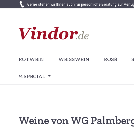
Gerne stehen wir Ihnen auch für persönliche Beratung zur Verf
 Hauptinhalt springen
Zur Suche springen
Zur Hauptnavigation springen
ROTWEIN
WEISSWEIN
ROSÉ
% SPECIAL
Weine von WG Palmber