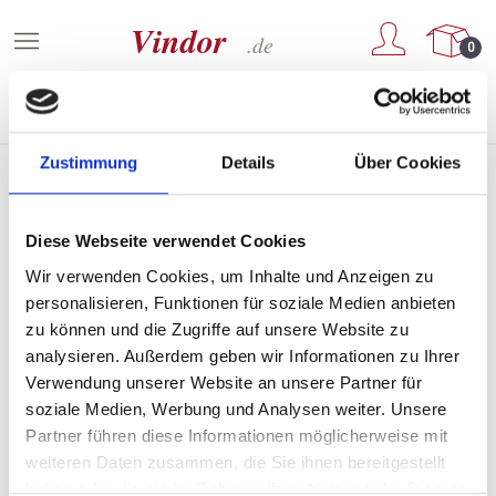
Zum Hauptinhalt springen
0
Zustimmung
Details
Über Cookies
Weine von Château Laffitte
Diese Webseite verwendet Cookies
Carcasset
Wir verwenden Cookies, um Inhalte und Anzeigen zu
personalisieren, Funktionen für soziale Medien anbieten
zu können und die Zugriffe auf unsere Website zu
analysieren. Außerdem geben wir Informationen zu Ihrer
PRODUKTE FILTERN
Verwendung unserer Website an unsere Partner für
soziale Medien, Werbung und Analysen weiter. Unsere
Partner führen diese Informationen möglicherweise mit
weiteren Daten zusammen, die Sie ihnen bereitgestellt
Keine Produkte gefunden.
haben oder die sie im Rahmen Ihrer Nutzung der Dienste