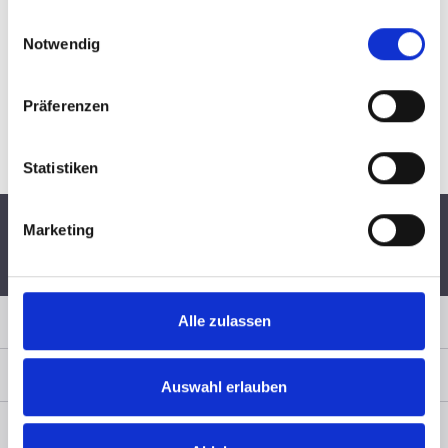
gesammelt haben.
Einwilligungsauswahl
Notwendig
Präferenzen
Statistiken
Marketing
Schnelle Lieferung per
6 Monate
Persönliche
DHL
Widerrufsrecht
Fachberatung
Sicher Einkaufen
Alle zulassen
Zahlungsart
Auswahl erlauben
Service & Rechtliches