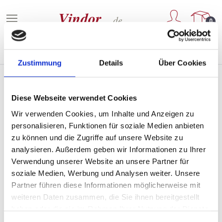
Zum Hauptinhalt springen
0
Zustimmung
Details
Über Cookies
Diese Webseite verwendet Cookies
Weine von Château de Lavisan
Wir verwenden Cookies, um Inhalte und Anzeigen zu
personalisieren, Funktionen für soziale Medien anbieten
zu können und die Zugriffe auf unsere Website zu
analysieren. Außerdem geben wir Informationen zu Ihrer
PRODUKTE FILTERN
Verwendung unserer Website an unsere Partner für
soziale Medien, Werbung und Analysen weiter. Unsere
Partner führen diese Informationen möglicherweise mit
Keine Produkte gefunden.
weiteren Daten zusammen, die Sie ihnen bereitgestellt
haben oder die sie im Rahmen Ihrer Nutzung der Dienste
gesammelt haben.