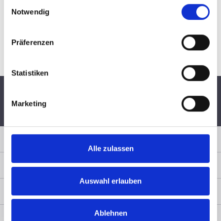
Einwilligungsauswahl
Notwendig
Präferenzen
Statistiken
Marketing
Schnelle Lieferung per
6 Monate
Persönliche
DHL
Widerrufsrecht
Fachberatung
Sicher Einkaufen
Alle zulassen
Zahlungsart
Auswahl erlauben
Service & Rechtliches
Ablehnen
Kontakt