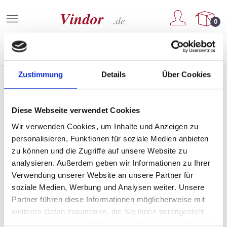
Zum Hauptinhalt springen
0
Zustimmung
Details
Über Cookies
Weine von Château de la Grande
Diese Webseite verwendet Cookies
Tour
Wir verwenden Cookies, um Inhalte und Anzeigen zu
personalisieren, Funktionen für soziale Medien anbieten
zu können und die Zugriffe auf unsere Website zu
analysieren. Außerdem geben wir Informationen zu Ihrer
PRODUKTE FILTERN
Verwendung unserer Website an unsere Partner für
soziale Medien, Werbung und Analysen weiter. Unsere
Partner führen diese Informationen möglicherweise mit
weiteren Daten zusammen, die Sie ihnen bereitgestellt
Keine Produkte gefunden.
haben oder die sie im Rahmen Ihrer Nutzung der Dienste