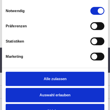
gesammelt haben.
Einwilligungsauswahl
Notwendig
Präferenzen
Statistiken
Marketing
Schnelle Lieferung per
6 Monate
Persönliche
DHL
Widerrufsrecht
Fachberatung
Sicher Einkaufen
Alle zulassen
Zahlungsart
Auswahl erlauben
Service & Rechtliches