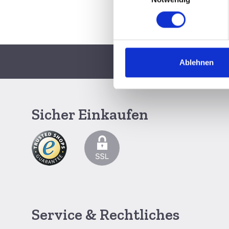
Ablehnen
Schnelle Lieferun
Sicher Einkaufen
Service & Rechtliches