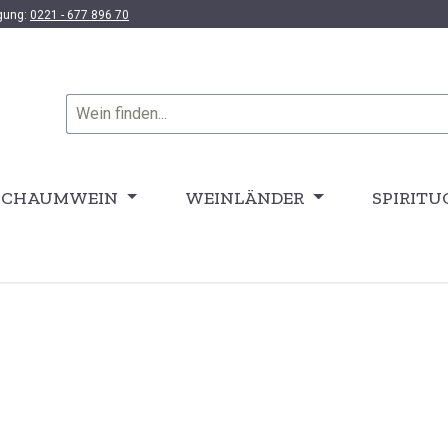
ügung:
0221 - 677 896 70
SCHAUMWEIN
WEINLÄNDER
SPIRITU