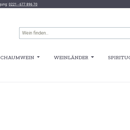
ügung:
0221 - 677 896 70
SCHAUMWEIN
WEINLÄNDER
SPIRITU