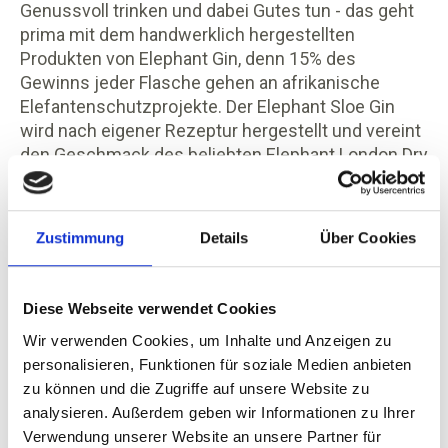
Genussvoll trinken und dabei Gutes tun - das geht
prima mit dem handwerklich hergestellten
Produkten von Elephant Gin, denn
15% des
Gewinns jeder Flasche gehen an afrikanische
Elefantenschutzprojekte.
Der Elephant Sloe Gin
wird nach eigener Rezeptur hergestellt und vereint
den Geschmack des beliebten Elephant London Dry
Gin mit dem typischen Aroma der frischen
Schlehe. Die im London Dry Gin mazerierte
Wildfrucht verleiht dem Sloe Gin ein
Zustimmung
Details
Über Cookies
ausgesprochen rundes wie fruchtig-süßliches
Bouquet und einen warmen rötlichen Farbton. Im
Vergleich zu anderen Sloe Gins hat der Elephant
Diese Webseite verwendet Cookies
Sloe Gin einen niedrigeren Anteil an Zucker und mit
Wir verwenden Cookies, um Inhalte und Anzeigen zu
35% einen relativ hohen Alkoholgehalt und ist
personalisieren, Funktionen für soziale Medien anbieten
deshalb ideal für die Herstellung von Cocktails
zu können und die Zugriffe auf unsere Website zu
geeignet.
Alle Elephant Sloe Gin Flaschen sind mit
analysieren. Außerdem geben wir Informationen zu Ihrer
bunten Glasperlenbändern geschmückt. Diese
Verwendung unserer Website an unsere Partner für
wurden speziell für Elephant Gin von drei Maasai-