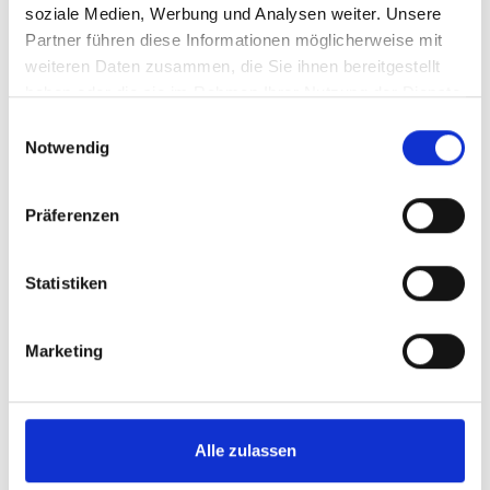
soziale Medien, Werbung und Analysen weiter. Unsere
Frauen in Kenya gefertigt. Sie lassen sich klasse
Partner führen diese Informationen möglicherweise mit
als Armband oder Kette verwenden!
weiteren Daten zusammen, die Sie ihnen bereitgestellt
haben oder die sie im Rahmen Ihrer Nutzung der Dienste
gesammelt haben.
Einwilligungsauswahl
Notwendig
Präferenzen
Steckbrief
Statistiken
Beschreibung
Bewertungen
Marketing
Alle zulassen
Ähnliche Artikel