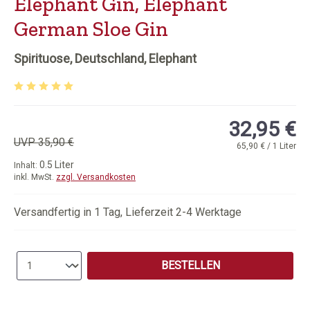
Elephant Gin, Elephant
German Sloe Gin
Spirituose, Deutschland, Elephant
Durchschnittliche Bewertung von 5 von 5 Sternen
32,95 €
UVP 35,90 €
65,90 € / 1 Liter
0.5 Liter
Inhalt:
inkl. MwSt.
zzgl. Versandkosten
Versandfertig in 1 Tag, Lieferzeit 2-4 Werktage
Produkt Anzahl: Gib den gewünschten Wert e
BESTELLEN