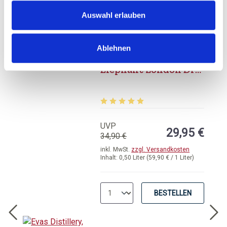
Auswahl erlauben
Produktgalerie überspringen
Ablehnen
Elephant Gin,
Elephant London Dry
Gin
Durchschnittliche Bewertung von 5 
UVP
29,95 €
34,90 €
inkl. MwSt.
zzgl. Versandkosten
Inhalt:
0,50 Liter
(59,90 € / 1 Liter)
BESTELLEN