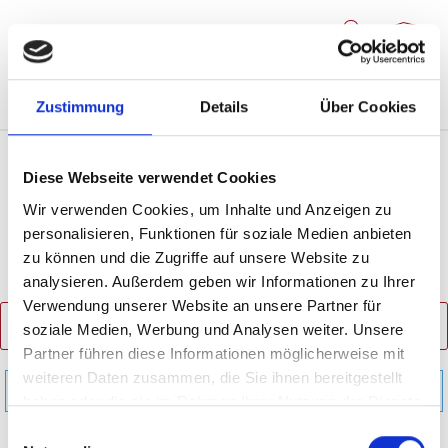
Zum Hauptinhalt springen
0
Zustimmung
Details
Über Cookies
Diese Webseite verwendet Cookies
Sardinien
Wir verwenden Cookies, um Inhalte und Anzeigen zu
personalisieren, Funktionen für soziale Medien anbieten
zu können und die Zugriffe auf unsere Website zu
analysieren. Außerdem geben wir Informationen zu Ihrer
Verwendung unserer Website an unsere Partner für
PRODUKTE FILTERN
soziale Medien, Werbung und Analysen weiter. Unsere
Partner führen diese Informationen möglicherweise mit
weiteren Daten zusammen, die Sie ihnen bereitgestellt
Keine Produkte gefunden.
haben oder die sie im Rahmen Ihrer Nutzung der Dienste
gesammelt haben.
Einwilligungsauswahl